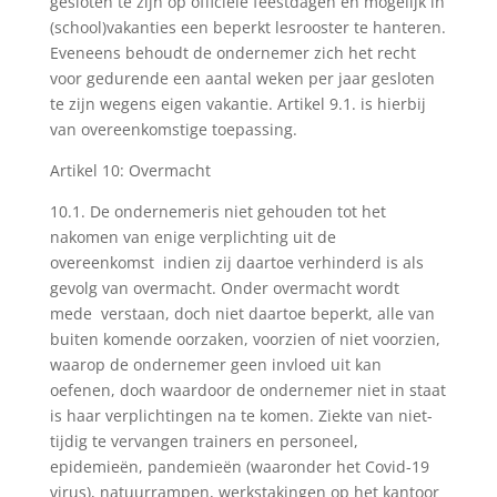
gesloten te zijn op officiële feestdagen en mogelijk in
(school)vakanties een beperkt lesrooster te hanteren.
Eveneens behoudt de ondernemer zich het recht
voor gedurende een aantal weken per jaar gesloten
te zijn wegens eigen vakantie. Artikel 9.1. is hierbij
van overeenkomstige toepassing.
Artikel 10: Overmacht
10.1. De ondernemeris niet gehouden tot het
nakomen van enige verplichting uit de
overeenkomst indien zij daartoe verhinderd is als
gevolg van overmacht. Onder overmacht wordt
mede verstaan, doch niet daartoe beperkt, alle van
buiten komende oorzaken, voorzien of niet voorzien,
waarop de ondernemer geen invloed uit kan
oefenen, doch waardoor de ondernemer niet in staat
is haar verplichtingen na te komen. Ziekte van niet-
tijdig te vervangen trainers en personeel,
epidemieën, pandemieën (waaronder het Covid-19
virus),
natuurrampen, werkstakingen op het kantoor