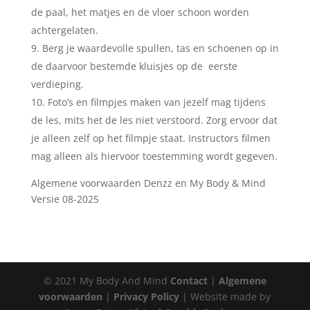
de paal, het matjes en de vloer schoon worden
achtergelaten.
Berg je waardevolle spullen, tas en schoenen op in
de daarvoor bestemde kluisjes op de eerste
verdieping.
Foto’s en filmpjes maken van jezelf mag tijdens
de les, mits het de les niet verstoord. Zorg ervoor dat
je alleen zelf op het filmpje staat. Instructors filmen
mag alleen als hiervoor toestemming wordt gegeven.
Algemene voorwaarden Denzz en My Body & Mind
Versie 08-2025
Archieven
Categorieën
Meta
© 2021 My Body And Mind
Contact
|
Algemene
juli 2026
Lesblokken
Inloggen
voorwaarden
|
Privacy Policy
| Website made by