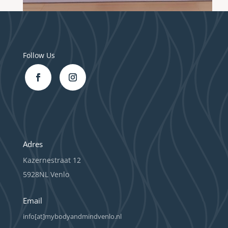
Follow Us
Adres
Kazernestraat 12
5928NL Venlo
Email
info[at]mybodyandmindvenlo.nl