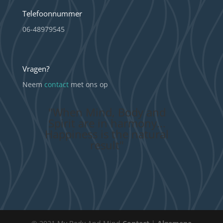
Telefoonnummer
06-48979545
Vragen?
Neem
contact
met ons op
"When Mind, Body and
Spirit are in harmony...
Happiness is the natural
result"
Archieven
Categorieën
Meta