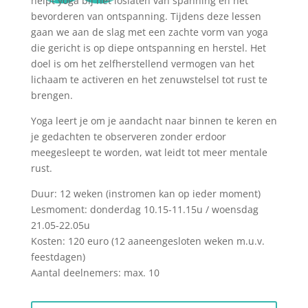
helpt yoga bij het loslaten van spanning en het
bevorderen van ontspanning.
Tijdens deze lessen
gaan we aan de slag met
een zachte vorm van yoga
die gericht is op diepe ontspanning en herstel.
Het
doel is om het zelfherstellend vermogen van het
lichaam te activeren en het zenuwstelsel tot rust te
brengen.
Yoga leert je om je aandacht naar binnen te keren en
je gedachten te observeren zonder erdoor
meegesleept te worden, wat leidt tot meer mentale
rust.
Duur: 12 weken (instromen kan op ieder moment)
Lesmoment: donderdag 10.15-11.15u / woensdag
21.05-22.05u
Kosten: 120 euro (12 aaneengesloten weken m.u.v.
feestdagen)
Aantal deelnemers: max. 10