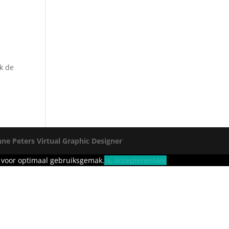
ek de
ne Peters Virtual Graphic Designer
 voor optimaal gebruiksgemak.
Ja, accepteren
Nee