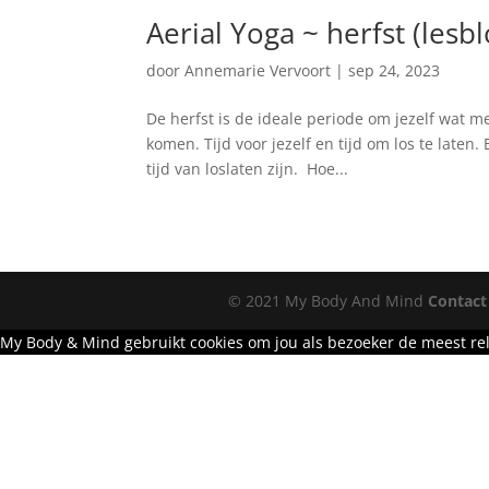
Aerial Yoga ~ herfst (lesb
door
Annemarie Vervoort
|
sep 24, 2023
De herfst is de ideale periode om jezelf wat m
komen. Tijd voor jezelf en tijd om los te laten.
tijd van loslaten zijn. Hoe...
Archieven
© 2021 My Body And Mind
Contact
juli 2026
My Body & Mind gebruikt cookies om jou als bezoeker de meest rel
juni 2026
mei 2026
maart 2026
februari 2026
januari 2026