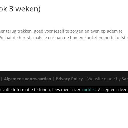
lok 3 weken)
eer terug trekken, goed voor jezelf te zorgen en even op adem te
 En laat de herfst, zoals je ook aan de bomen kunt zien, nu bij uitst
|
Algemene voorwaarden
|
Privacy Policy
| Website made by
San
evatie informatie te tonen, lees meer over
cookies
. Accepteer deze